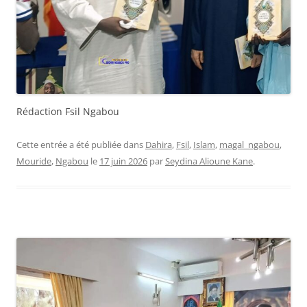
Rédaction Fsil Ngabou
Cette entrée a été publiée dans
Dahira
,
Fsil
,
Islam
,
magal_ngabou
,
Mouride
,
Ngabou
le
17 juin 2026
par
Seydina Alioune Kane
.