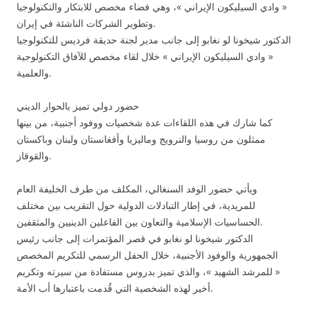
« وادي السيليكون الإيراني »، وهي فضاء مخصص للابتكار والتكنولوجيا
وتطوير الشركات الناشئة في إيران.
الدكتور شيخونا لو نغابو إلى جانب مدير لجنة حديقة فرديس للتكنولوجيا
« وادي السيليكون الإيراني » خلال لقاء مخصص للآفاق التكنولوجية
والعلمية.
حضور دولي تميز بالحوار الديني
كما شارك في هذه اللقاءات عدة شخصيات ووفود أجنبية، من بينها
ممثلون من روسيا والنرويج وماليزيا وأفغانستان ولبنان وباكستان
والقوقاز.
ويأتي حضور الوفد السنغالي، المكلف من طرف الخليفة العام
للمريدية، في إطار التبادلات الدولية حول التقريب بين مختلف
الحساسيات الإسلامية والتعاون بين الفاعلين الدينيين والمثقفين.
الدكتور شيخونا لو نغابو في قصر المؤتمرات إلى جانب رئيس
الجمهورية والوفود الأجنبية، خلال الحفل الرسمي للتكريم المخصص
« للمرشد الشهيد »، والذي تميز بدروس مستفادة من سيرته وتكريم
أخير لهذه الشخصية التي قُدمت باعتبارها أب الأمة.