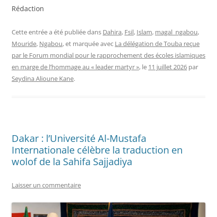
Rédaction
Cette entrée a été publiée dans
Dahira
,
Fsil
,
Islam
,
magal_ngabou
,
Mouride
,
Ngabou
, et marquée avec
La délégation de Touba reçue
par le Forum mondial pour le rapprochement des écoles islamiques
en marge de l’hommage au « leader martyr »
, le
11 juillet 2026
par
Seydina Alioune Kane
.
Dakar : l’Université Al-Mustafa
Internationale célèbre la traduction en
wolof de la Sahifa Sajjadiya
Laisser un commentaire