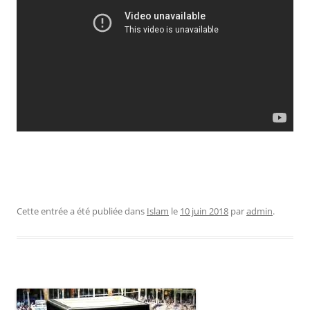
Cette entrée a été publiée dans
Islam
le
10 juin 2018
par
admin
.