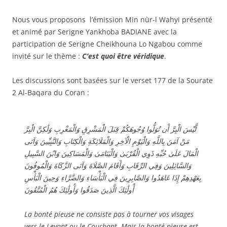
Nous vous proposons l’émission Min nùr-l Wahyi présenté
et animé par Serigne Yankhoba BADIANE avec la
participation de Serigne Cheikhouna Lo Ngabou comme
invité sur le thème :
C
‘est quoi être véridique
.
Les discussions sont basées sur le verset 177 de la Sourate
2 Al-Baqara du Coran :
لَّيْسَ الْبِرَّ أَن تُوَلُّوا وُجُوهَكُمْ قِبَلَ الْمَشْرِقِ وَالْمَغْرِبِ وَلَٰكِنَّ الْبِرَّ
مَنْ آمَنَ بِاللَّهِ وَالْيَوْمِ الْآخِرِ وَالْمَلَائِكَةِ وَالْكِتَابِ وَالنَّبِيِّينَ وَآتَى
الْمَالَ عَلَىٰ حُبِّهِ ذَوِي الْقُرْبَىٰ وَالْيَتَامَىٰ وَالْمَسَاكِينَ وَابْنَ السَّبِيلِ
وَالسَّائِلِينَ وَفِي الرِّقَابِ وَأَقَامَ الصَّلَاةَ وَآتَى الزَّكَاةَ وَالْمُوفُونَ
بِعَهْدِهِمْ إِذَا عَاهَدُوا وَالصَّابِرِينَ فِي الْبَأْسَاءِ وَالضَّرَّاءِ وَحِينَ الْبَأْسِ
أُولَٰئِكَ الَّذِينَ صَدَقُوا وَأُولَٰئِكَ هُمُ الْمُتَّقُونَ
La bonté pieuse ne consiste pas à tourner vos visages
vers le Levant ou le Couchant. Mais la bonté pieuse est