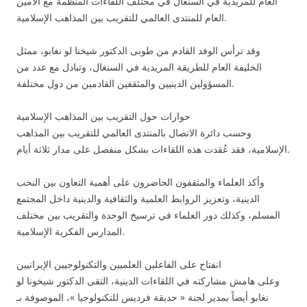
العام للمريدية في السنغال في مختلف اللقاءات المنظمة مع الأمين
العام للمنتدى العالمي للتقريب بين المذاهب الإسلامية.
وقد ترأس الوفد القادم من طوبى الدكتور شيخنا لو نغابو، ممثل
الخليفة العام للطريقة المريدية في السنغال، وتبادل مع عدد من
المسؤولين الدينيين والمثقفين القادمين من دول مختلفة.
حوارات حول التقريب بين المذاهب الإسلامية
وحسب دائرة الاتصال بالمنتدى العالمي للتقريب بين المذاهب
الإسلامية، فقد عُقدت هذه اللقاءات بشكل منفصل على مدار ثلاثة أيام.
وأكد العلماء والمثقفون الحاضرون على أهمية التعاون بين النخب
الدينية، وتعزيز الروابط العلمية والثقافية والدينية داخل المجتمع
المسلم، وكذلك دور العلماء في ترسيخ الوحدة والتقريب بين مختلف
المدارس الفكرية الإسلامية.
انفتاح على الفاعلين العلميين والتكنولوجيين الإيرانيين
وعلى هامش مشاركته في اللقاءات الدينية، التقى الدكتور شيخونا لو
نغابو أيضاً بمدير لجنة « حديقة فرديس للتكنولوجيا »، الموصوفة بـ