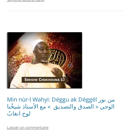
Min nùr-l Wahyi: Dëggu ak Dëggël من نور
الوحي « الصدق والتصديق » مع الأستاذ شيخُنا
لوح انغابُ
Laisser un commentaire